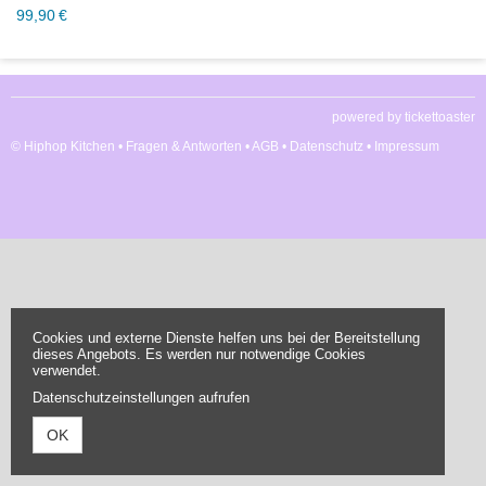
99,90 €
powered by tickettoaster
© Hiphop Kitchen •
Fragen & Antworten
•
AGB
•
Datenschutz
•
Impressum
Cookies und externe Dienste helfen uns bei der Bereitstellung
dieses Angebots. Es werden nur notwendige Cookies
verwendet.
Datenschutzeinstellungen aufrufen
OK